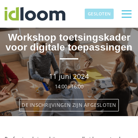
Skip to main content
Gedetecteerde tijdzone
Togg
GESLOTEN
VIVEL
Workshop toetsingskader
OK
voor digitale toepassingen
11 juni 2024
14:00 - 16:00
DE INSCHRIJVINGEN ZIJN AFGESLOTEN