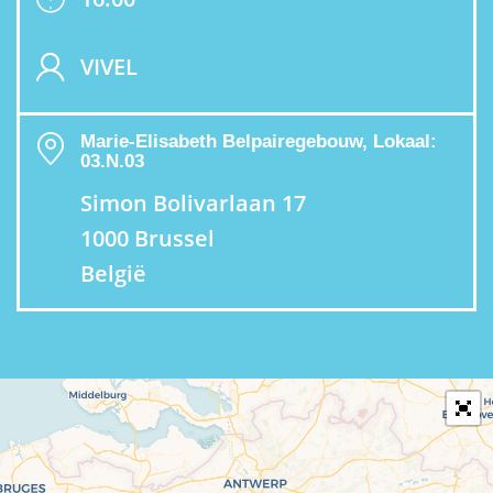
VIVEL
Marie-Elisabeth Belpairegebouw, Lokaal:
03.N.03
Simon Bolivarlaan 17
1000 Brussel
België